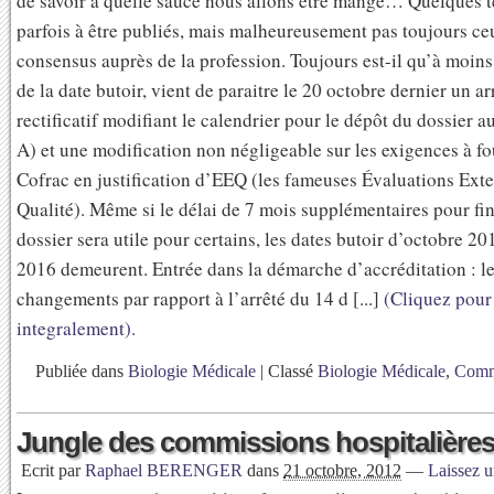
de savoir à quelle sauce nous allons être mangé… Quelques te
parfois à être publiés, mais malheureusement pas toujours ce
consensus auprès de la profession. Toujours est-il qu’à moins
de la date butoir, vient de paraitre le 20 octobre dernier un ar
rectificatif modifiant le calendrier pour le dépôt du dossier a
A) et une modification non négligeable sur les exigences à fo
Cofrac en justification d’EEQ (les fameuses Évaluations Exte
Qualité). Même si le délai de 7 mois supplémentaires pour fin
dossier sera utile pour certains, les dates butoir d’octobre 20
2016 demeurent. Entrée dans la démarche d’accréditation : l
changements par rapport à l’arrêté du 14 d [...]
(Cliquez pour 
integralement).
Publiée dans
Biologie Médicale
|
Classé
Biologie Médicale
,
Comm
Jungle des commissions hospitalière
Ecrit par
Raphael BERENGER
dans
21 octobre, 2012
—
Laissez 