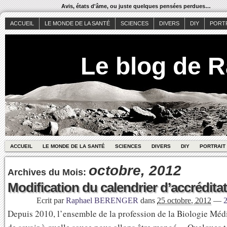
Avis, états d'âme, ou juste quelques pensées perdues…
ACCUEIL
LE MONDE DE LA SANTÉ
SCIENCES
DIVERS
DIY
PORT
Le blog de 
ACCUEIL
LE MONDE DE LA SANTÉ
SCIENCES
DIVERS
DIY
PORTRAIT
octobre, 2012
Archives du Mois:
Modification du calendrier d’accrédita
Ecrit par
Raphael BERENGER
dans
25 octobre, 2012
—
Depuis 2010, l’ensemble de la profession de la Biologie Méd