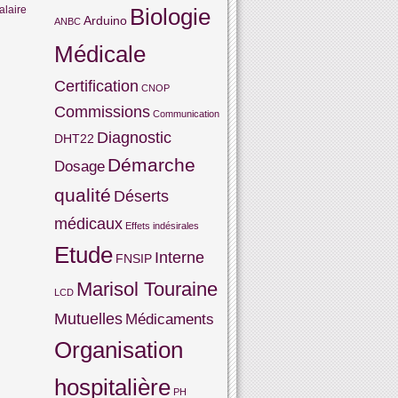
alaire
Biologie
Arduino
ANBC
Médicale
Certification
CNOP
Commissions
Communication
Diagnostic
DHT22
Démarche
Dosage
qualité
Déserts
médicaux
Effets indésirales
Etude
Interne
FNSIP
Marisol Touraine
LCD
Mutuelles
Médicaments
Organisation
hospitalière
PH