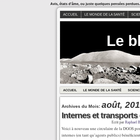
Avis, états d'âme, ou juste quelques pensées perdue
ACCUEIL
LE MONDE DE LA SANTÉ
SCIE
Le b
ACCUEIL
LE MONDE DE LA SANTÉ
SCIENC
août, 20
Archives du Mois:
Internes et transpor
Ecrit par
Raphael
Voici à nouveau une circulaire de la DGOS pour
internes (en tant qu’agents publics) bénéficien