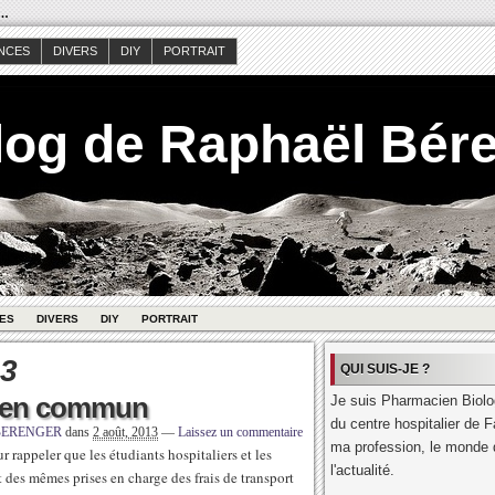
s…
NCES
DIVERS
DIY
PORTRAIT
log de Raphaël Bér
ES
DIVERS
DIY
PORTRAIT
13
QUI SUIS-JE ?
ts en commun
Je suis Pharmacien Biolog
du centre hospitalier de F
 BERENGER
dans
2 août, 2013
—
Laissez un commentaire
ma profession, le monde d
 rappeler que les étudiants hospitaliers et les
l'actualité.
t des mêmes prises en charge des frais de transport