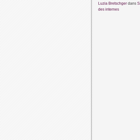
Luzia Bretschger
dans
S
des internes