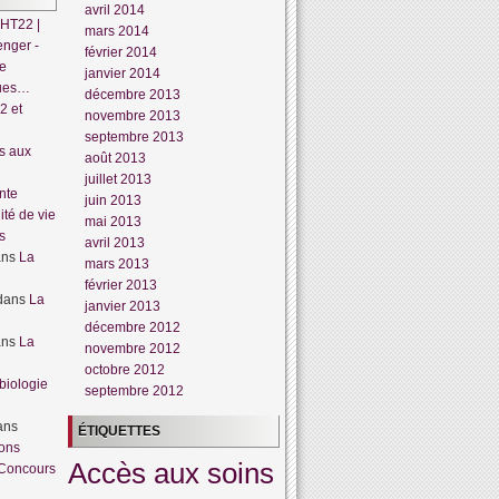
avril 2014
HT22 |
mars 2014
enger -
février 2014
te
janvier 2014
dues…
décembre 2013
2 et
novembre 2013
septembre 2013
s aux
août 2013
juillet 2013
nte
juin 2013
lité de vie
mai 2013
s
avril 2013
ans
La
mars 2013
février 2013
dans
La
janvier 2013
décembre 2012
ans
La
novembre 2012
octobre 2012
biologie
septembre 2012
ans
ÉTIQUETTES
ions
Accès aux soins
Concours