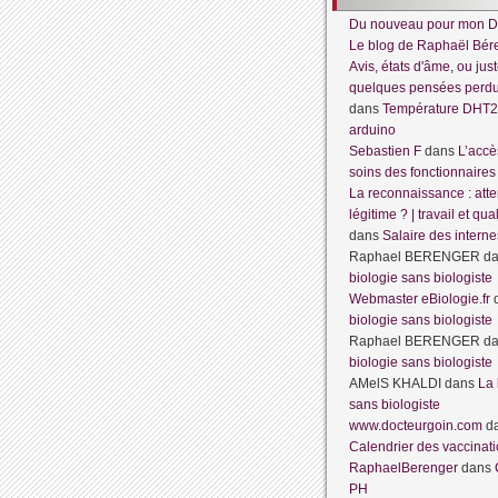
Du nouveau pour mon D
Le blog de Raphaël Bér
Avis, états d'âme, ou jus
quelques pensées per
dans
Température DHT2
arduino
Sebastien F
dans
L’accè
soins des fonctionnaires
La reconnaissance : atte
légitime ? | travail et qua
dans
Salaire des interne
Raphael BERENGER
d
biologie sans biologiste
Webmaster eBiologie.fr
biologie sans biologiste
Raphael BERENGER
d
biologie sans biologiste
AMelS KHALDI
dans
La 
sans biologiste
www.docteurgoin.com
d
Calendrier des vaccinat
RaphaelBerenger
dans
PH