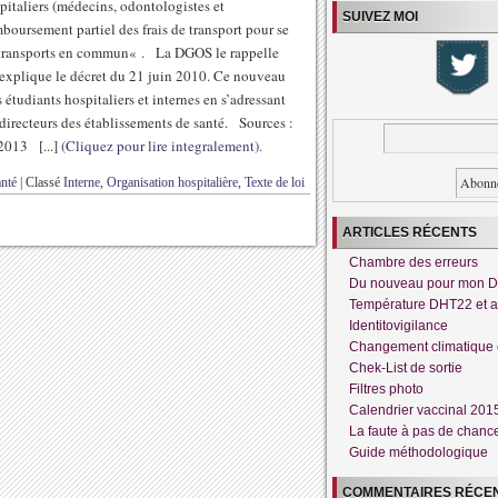
pitaliers (médecins, odontologistes et
SUIVEZ MOI
boursement partiel des frais de transport pour se
 les transports en commun« . La DGOS le rappelle
ui explique le décret du 21 juin 2010. Ce nouveau
 étudiants hospitaliers et internes en s’adressant
 directeurs des établissements de santé. Sources :
013 [...]
(Cliquez pour lire integralement).
nté
|
Classé
Interne
,
Organisation hospitalière
,
Texte de loi
ARTICLES RÉCENTS
Chambre des erreurs
Du nouveau pour mon 
Température DHT22 et a
Identitovigilance
Changement climatique 
Chek-List de sortie
Filtres photo
Calendrier vaccinal 201
La faute à pas de chanc
Guide méthodologique
COMMENTAIRES RÉCE