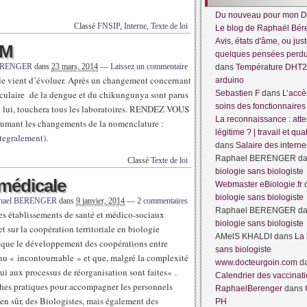
Du nouveau pour mon D
Classé
FNSIP
,
Interne
,
Texte de loi
Le blog de Raphaël Bér
Avis, états d'âme, ou jus
BM
quelques pensées per
BERENGER
dans
23 mars, 2014
—
Laissez un commentaire
dans
Température DHT2
le vient d’évoluer. Après un changement concernant
arduino
éculaire de la dengue et du chikungunya sont parus
Sebastien F
dans
L’accè
soins des fonctionnaires
i lui, touchera tous les laboratoires. RENDEZ VOUS
La reconnaissance : atte
umant les changements de la nomenclature :
légitime ? | travail et qua
ntegralement).
dans
Salaire des interne
Raphael BERENGER
d
Classé
Texte de loi
biologie sans biologiste
 médicale
Webmaster eBiologie.fr
biologie sans biologiste
hael BERENGER
dans
9 janvier, 2014
—
2 commentaires
Raphael BERENGER
d
es établissements de santé et médico-sociaux
biologie sans biologiste
 sur la coopération territoriale en biologie
AMelS KHALDI
dans
La 
 que le développement des coopérations entre
sans biologiste
venu « incontournable » et que, malgré la complexité
www.docteurgoin.com
d
ui aux processus de réorganisation sont faites« .
Calendrier des vaccinat
 fiches pratiques pour accompagner les personnels
RaphaelBerenger
dans
bien sûr, des Biologistes, mais également des
PH