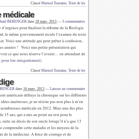
Classé
Marisol Touraine
,
Texte de loi
e médicale
phael BERENGER
dans
18 mars, 2013
—
3 commentaires
d’urgence pour finaliser la réforme de la Biologie
ard, le même gouvernement recule l’examen du texte
nat. Voici une attitude qui peut prêter à confusion,
des années ! Voici une petite présentation qui
 voir ce que nous réserve l’avenir… en attendant de
 pour lire integralement).
Classé
Marisol Touraine
,
Texte de loi
odige
BERENGER
dans
16 mars, 2013
—
Laissez un commentaire
ent américain défraye la chronique sur les différents
 idées maitresses, je ne résiste pas non plus à m’en
e nombreuses médicale en 2012. Mais une des plus
de 15 ans, qui a mis au point un test pour le
 suite au décès de son oncle lorsqu’il n’a que 13
de comprendre cette maladie et les moyens de la
 ni de la médecine. A force de courage et de