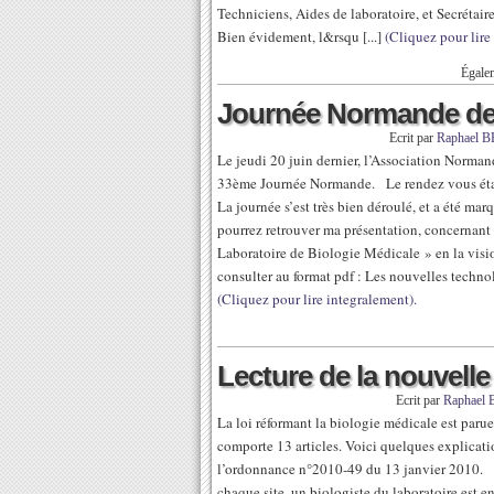
Techniciens, Aides de laboratoire, et Secrétair
Bien évidement, l&rsqu [...]
(Cliquez pour lire
Égale
Journée Normande de 
Ecrit par
Raphael 
Le jeudi 20 juin dernier, l’Association Norma
33ème Journée Normande. Le rendez vous éta
La journée s’est très bien déroulé, et a été ma
pourrez retrouver ma présentation, concernant
Laboratoire de Biologie Médicale » en la visi
consulter au format pdf : Les nouvelles techno
(Cliquez pour lire integralement).
Lecture de la nouvelle 
Ecrit par
Raphael
La loi réformant la biologie médicale est parue 
comporte 13 articles. Voici quelques explicatio
l’ordonnance n°2010-49 du 13 janvier 2010. Art
chaque site, un biologiste du laboratoire est 