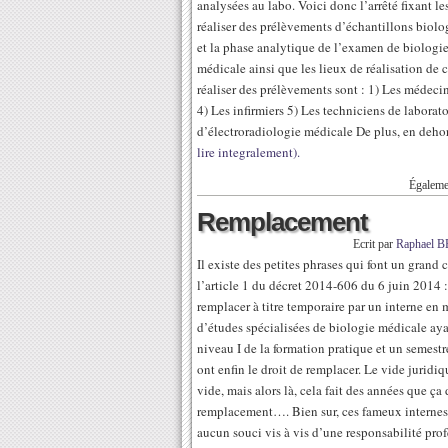
analysées au labo. Voici donc l’arrêté fixant le
réaliser des prélèvements d’échantillons biol
et la phase analytique de l’examen de biologi
médicale ainsi que les lieux de réalisation de
réaliser des prélèvements sont : 1) Les médeci
4) Les infirmiers 5) Les techniciens de labora
d’électroradiologie médicale De plus, en dehor
lire integralement).
Égaleme
Remplacement
Ecrit par
Raphael 
Il existe des petites phrases qui font un grand
l’article 1 du décret 2014-606 du 6 juin 2014 
remplacer à titre temporaire par un interne en
d’études spécialisées de biologie médicale aya
niveau I de la formation pratique et un semestre
ont enfin le droit de remplacer. Le vide juridi
vide, mais alors là, cela fait des années que ça 
remplacement…. Bien sur, ces fameux internes 
aucun souci vis à vis d’une responsabilité profes