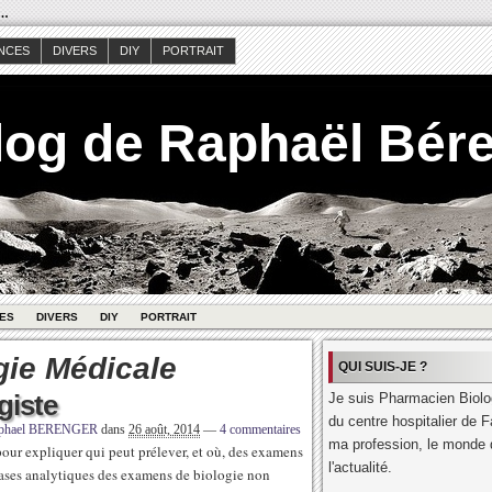
s…
NCES
DIVERS
DIY
PORTRAIT
log de Raphaël Bér
ES
DIVERS
DIY
PORTRAIT
gie Médicale
QUI SUIS-JE ?
giste
Je suis Pharmacien Biolog
du centre hospitalier de F
phael BERENGER
dans
26 août, 2014
—
4 commentaires
ma profession, le monde d
 pour expliquer qui peut prélever, et où, des examens
l'actualité.
phases analytiques des examens de biologie non