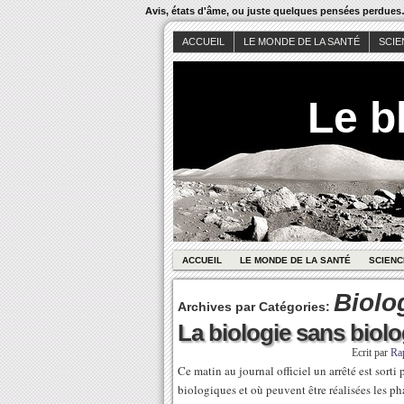
Avis, états d'âme, ou juste quelques pensées perdue
ACCUEIL
LE MONDE DE LA SANTÉ
SCIE
Le b
ACCUEIL
LE MONDE DE LA SANTÉ
SCIENC
Biolo
Archives par Catégories:
La biologie sans biolo
Ecrit par
Ra
Ce matin au journal officiel un arrêté est sorti
biologiques et où peuvent être réalisées les 