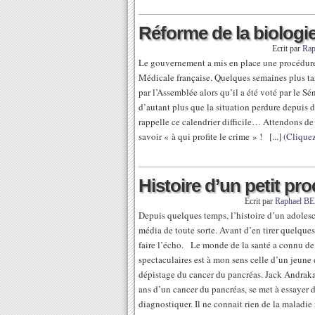
Réforme de la biologi
Ecrit par
Ra
Le gouvernement a mis en place une procédure 
Médicale française. Quelques semaines plus t
par l’Assemblée alors qu’il a été voté par le Sé
d’autant plus que la situation perdure depuis 
rappelle ce calendrier difficile… Attendons de
savoir « à qui profite le crime » ! [...]
(Cliquez
Histoire d’un petit pr
Ecrit par
Raphael 
Depuis quelques temps, l’histoire d’un adolesc
média de toute sorte. Avant d’en tirer quelques
faire l’écho. Le monde de la santé a connu d
spectaculaires est à mon sens celle d’un jeune 
dépistage du cancer du pancréas. Jack Andraka,
ans d’un cancer du pancréas, se met à essayer 
diagnostiquer. Il ne connait rien de la maladie