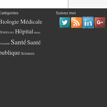
Catégories
Suivez moi
Biologie Médicale
Hôpital
Divers
DIY
Média
Santé
Santé
ormandie
publique
Sciences