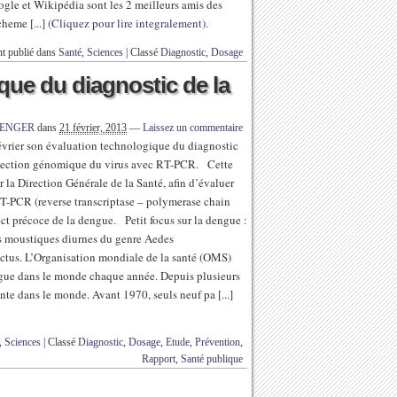
oogle et Wikipédia sont les 2 meilleurs amis des
cheme [...]
(Cliquez pour lire integralement).
t publié dans
Santé
,
Sciences
|
Classé
Diagnostic
,
Dosage
que du diagnostic de la
RENGER
dans
21 février, 2013
—
Laissez un commentaire
février son évaluation technologique du diagnostic
détection génomique du virus avec RT-PCR. Cette
r la Direction Générale de la Santé, afin d’évaluer
RT-PCR (reverse transcriptase – polymerase chain
ect précoce de la dengue. Petit focus sur la dengue :
es moustiques diurnes du genre Aedes
ctus. L’Organisation mondiale de la santé (OMS)
engue dans le monde chaque année. Depuis plusieurs
nte dans le monde. Avant 1970, seuls neuf pa [...]
,
Sciences
|
Classé
Diagnostic
,
Dosage
,
Etude
,
Prévention
,
Rapport
,
Santé publique