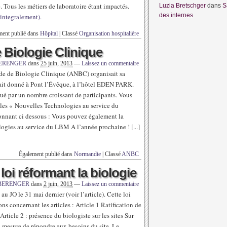
e. Tous les métiers de laboratoire étant impactés.
Luzia Bretschger
dans
S
des internes
 integralement).
ment publié dans
Hôpital
|
Classé
Organisation hospitalière
Biologie Clinique
BERENGER
dans
25 juin, 2013
—
Laissez un commentaire
nde de Biologie Clinique (ANBC) organisait sa
it donné à Pont l’Évêque, à l’hôtel EDEN PARK.
rqué par un nombre croissant de participants. Vous
 les « Nouvelles Technologies au service du
onnant ci dessous : Vous pouvez également la
logies au service du LBM A l’année prochaine ! [...]
Également publié dans
Normandie
|
Classé
ANBC
loi réformant la biologie
 BERENGER
dans
2 juin, 2013
—
Laissez un commentaire
au JO le 31 mai dernier (voir l’article). Cette loi
ns concernant les articles : Article 1 Ratification de
icle 2 : présence du biologiste sur les sites Sur
en mesure de répondre aux besoins du site. Le