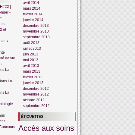
avril 2014
HT22 |
mars 2014
enger -
février 2014
te
janvier 2014
dues…
décembre 2013
2 et
novembre 2013
septembre 2013
s aux
août 2013
juillet 2013
nte
juin 2013
lité de vie
mai 2013
s
avril 2013
ans
La
mars 2013
février 2013
dans
La
janvier 2013
décembre 2012
ans
La
novembre 2012
octobre 2012
biologie
septembre 2012
ans
ÉTIQUETTES
ions
Accès aux soins
Concours