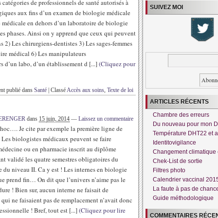
s catégories de professionnels de santé autorisés à
SUIVEZ MOI
ogiques aux fins d’un examen de biologie médicale
e médicale en dehors d’un laboratoire de biologie
 ces phases. Ainsi on y apprend que ceux qui peuvent
ns 2) Les chirurgiens-dentistes 3) Les sages-femmes
toire médical 6) Les manipulateurs
s d’un labo, d’un établissement d [...]
(Cliquez pour
nt publié dans
Santé
|
Classé
Accès aux soins
,
Texte de loi
ARTICLES RÉCENTS
Chambre des erreurs
BERENGER
dans
15 juin, 2014
—
Laissez un commentaire
Du nouveau pour mon 
 choc…. Je cite par exemple la première ligne de
Température DHT22 et a
: Les biologistes médicaux peuvent se faire
Identitovigilance
 médecine ou en pharmacie inscrit au diplôme
Changement climatique 
nt validé les quatre semestres obligatoires du
Chek-List de sortie
 du niveau II. Ca y est ! Les internes en biologie
Filtres photo
que prend fin… On dit que l’univers n’aime pas le
Calendrier vaccinal 201
dure ! Bien sur, aucun interne ne faisait de
La faute à pas de chanc
Guide méthodologique
qui ne faisaient pas de remplacement n’avait donc
sionnelle ! Bref, tout est [...]
(Cliquez pour lire
COMMENTAIRES RÉCE