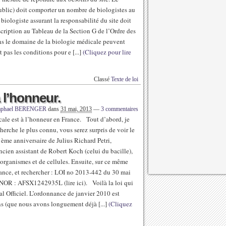
 public) doit comporter un nombre de biologistes au
biologiste assurant la responsabilité du site doit
scription au Tableau de la Section G de l’Ordre des
s le domaine de la biologie médicale peuvent
t pas les conditions pour e [...]
(Cliquez pour lire
Classé
Texte de loi
 l’honneur.
aphael BERENGER
dans
31 mai, 2013
—
3 commentaires
cale est à l’honneur en France. Tout d’abord, je
erche le plus connu, vous serez surpris de voir le
1ème anniversaire de Julius Richard Petri,
ncien assistant de Robert Koch (celui du bacille),
-organismes et de cellules. Ensuite, sur ce même
france, et rechercher : LOI no 2013-442 du 30 mai
 NOR : AFSX1242935L (lire ici). Voilà la loi qui
al Officiel. L’ordonnance de janvier 2010 est
ons (que nous avons longuement déjà [...]
(Cliquez