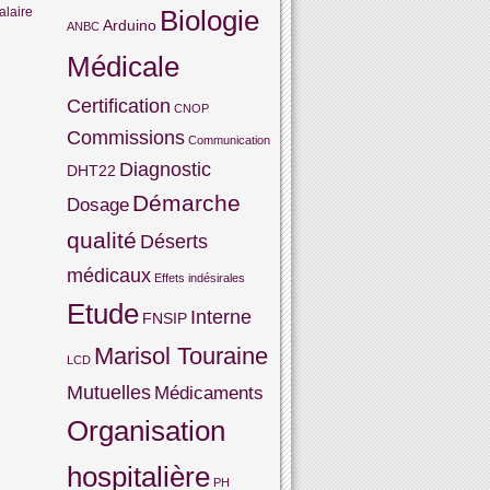
alaire
Biologie
Arduino
ANBC
Médicale
Certification
CNOP
Commissions
Communication
Diagnostic
DHT22
Démarche
Dosage
qualité
Déserts
médicaux
Effets indésirales
Etude
Interne
FNSIP
Marisol Touraine
LCD
Mutuelles
Médicaments
Organisation
hospitalière
PH