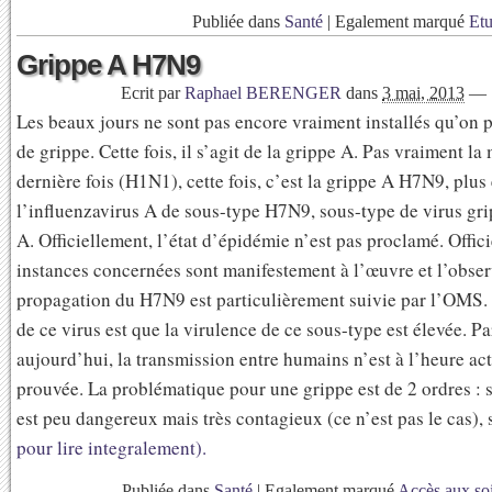
Publiée dans
Santé
|
Egalement marqué
Et
Grippe A H7N9
Ecrit par
Raphael BERENGER
dans
3 mai, 2013
—
Les beaux jours ne sont pas encore vraiment installés qu’on 
de grippe. Cette fois, il s’agit de la grippe A. Pas vraiment l
dernière fois (H1N1), cette fois, c’est la grippe A H7N9, plus
l’influenzavirus A de sous-type H7N9, sous-type de virus gri
A. Officiellement, l’état d’épidémie n’est pas proclamé. Offic
instances concernées sont manifestement à l’œuvre et l’obser
propagation du H7N9 est particulièrement suivie par l’OMS.
de ce virus est que la virulence de ce sous-type est élevée. Pa
aujourd’hui, la transmission entre humains n’est à l’heure ac
prouvée. La problématique pour une grippe est de 2 ordres : s
est peu dangereux mais très contagieux (ce n’est pas le cas), s
pour lire integralement).
Publiée dans
Santé
|
Egalement marqué
Accès aux so