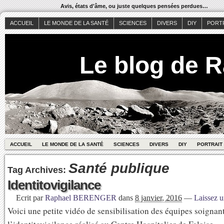
Avis, états d'âme, ou juste quelques pensées perdues…
ACCUEIL
LE MONDE DE LA SANTÉ
SCIENCES
DIVERS
DIY
PORT
Le blog de 
ACCUEIL
LE MONDE DE LA SANTÉ
SCIENCES
DIVERS
DIY
PORTRAIT
Santé publique
Tag Archives:
Identitovigilance
Ecrit par
Raphael BERENGER
dans
8 janvier, 2016
—
Laissez 
Voici une petite vidéo de sensibilisation des équipes soignan