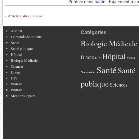
Publiée dans
Santé
|
Egalement ma
« Articles plus anciens
Accueil
Catégories
Le monde de la santé
Biologie Médicale
Santé
Santé publique
Hôpital
Hôpital
Divers
DIY
Média
Biologie Médicale
Sciences
Santé
Santé
Divers
Normandie
DIY
publique
Portrait
Sciences
Portrait
Mentions légales