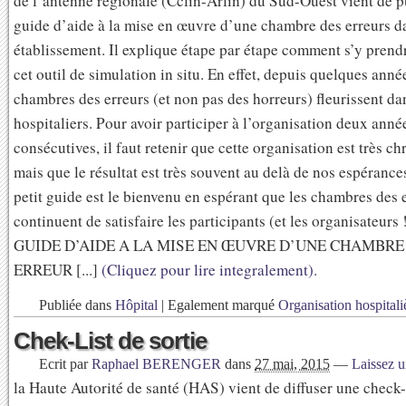
de l’antenne régionale (Cclin-Arlin) du Sud-Ouest vient de p
guide d’aide à la mise en œuvre d’une chambre des erreurs d
établissement. Il explique étape par étape comment s’y prend
cet outil de simulation in situ. En effet, depuis quelques anné
chambres des erreurs (et non pas des horreurs) fleurissent da
hospitaliers. Pour avoir participer à l’organisation deux anné
consécutives, il faut retenir que cette organisation est très c
mais que le résultat est très souvent au delà de nos espérance
petit guide est le bienvenu en espérant que les chambres des 
continuent de satisfaire les participants (et les organisateurs 
GUIDE D’AIDE A LA MISE EN ŒUVRE D’UNE CHAMBRE
ERREUR [...]
(Cliquez pour lire integralement).
Publiée dans
Hôpital
|
Egalement marqué
Organisation hospitali
Chek-List de sortie
Ecrit par
Raphael BERENGER
dans
27 mai, 2015
—
Laissez 
la Haute Autorité de santé (HAS) vient de diffuser une check-l