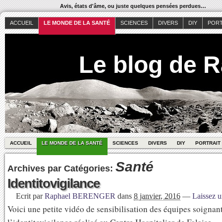
Avis, états d'âme, ou juste quelques pensées perdues…
ACCUEIL
LE MONDE DE LA SANTÉ
SCIENCES
DIVERS
DIY
PORT
Le blog de 
ACCUEIL
LE MONDE DE LA SANTÉ
SCIENCES
DIVERS
DIY
PORTRAIT
Santé
Archives par Catégories:
Identitovigilance
Ecrit par
Raphael BERENGER
dans
8 janvier, 2016
—
Laissez 
Voici une petite vidéo de sensibilisation des équipes soignan