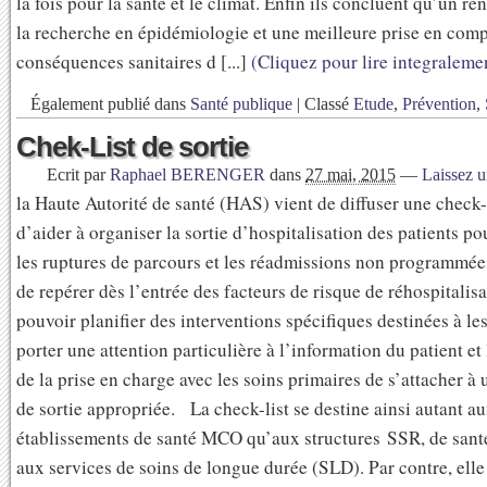
la fois pour la santé et le climat. Enfin ils concluent qu’un r
la recherche en épidémiologie et une meilleure prise en comp
conséquences sanitaires d [...]
(Cliquez pour lire integralemen
Également publié dans
Santé publique
|
Classé
Etude
,
Prévention
,
Chek-List de sortie
Ecrit par
Raphael BERENGER
dans
27 mai, 2015
—
Laissez 
la Haute Autorité de santé (HAS) vient de diffuser une check-l
d’aider à organiser la sortie d’hospitalisation des patients p
les ruptures de parcours et les réadmissions non programmées.
de repérer dès l’entrée des facteurs de risque de réhospitalisa
pouvoir planifier des interventions spécifiques destinées à le
porter une attention particulière à l’information du patient et
de la prise en charge avec les soins primaires de s’attacher à 
de sortie appropriée. La check-list se destine ainsi autant a
établissements de santé MCO qu’aux structures SSR, de sant
aux services de soins de longue durée (SLD). Par contre, ell