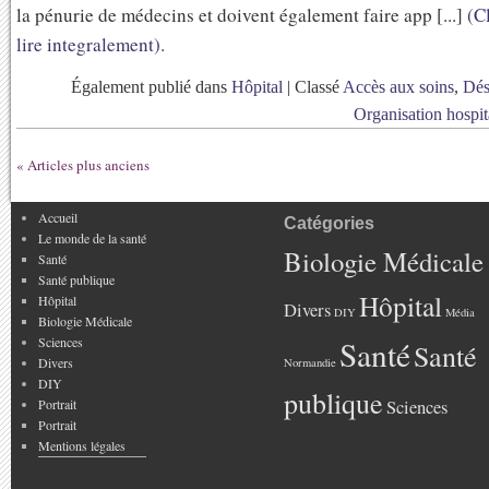
la pénurie de médecins et doivent également faire app [...]
(C
lire integralement).
Également publié dans
Hôpital
|
Classé
Accès aux soins
,
Dés
Organisation hospit
« Articles plus anciens
Accueil
Catégories
Le monde de la santé
Biologie Médicale
Santé
Santé publique
Hôpital
Hôpital
Divers
DIY
Média
Biologie Médicale
Sciences
Santé
Santé
Divers
Normandie
DIY
publique
Portrait
Sciences
Portrait
Mentions légales