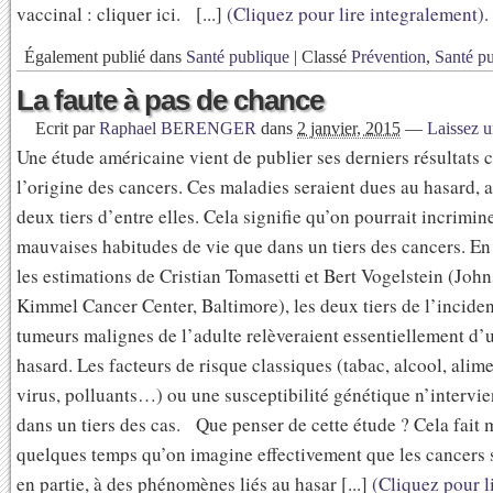
vaccinal : cliquer ici. [...]
(Cliquez pour lire integralement).
Également publié dans
Santé publique
|
Classé
Prévention
,
Santé p
La faute à pas de chance
Ecrit par
Raphael BERENGER
dans
2 janvier, 2015
—
Laissez 
Une étude américaine vient de publier ses derniers résultats
l’origine des cancers. Ces maladies seraient dues au hasard,
deux tiers d’entre elles. Cela signifie qu’on pourrait incrimine
mauvaises habitudes de vie que dans un tiers des cancers. En 
les estimations de Cristian Tomasetti et Bert Vogelstein (Joh
Kimmel Cancer Center, Baltimore), les deux tiers de l’incide
tumeurs malignes de l’adulte relèveraient essentiellement d
hasard. Les facteurs de risque classiques (tabac, alcool, alim
virus, polluants…) ou une susceptibilité génétique n’intervi
dans un tiers des cas. Que penser de cette étude ? Cela fait
quelques temps qu’on imagine effectivement que les cancers 
en partie, à des phénomènes liés au hasar [...]
(Cliquez pour l