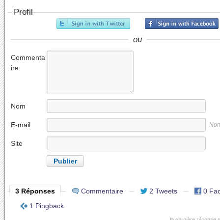
Profil
ou
Commenta
ire
Nom
E-mail
Non
Site
internet
3 Réponses
Commentaire
2 Tweets
0 Fa
1 Pingback
la dernière réponse 