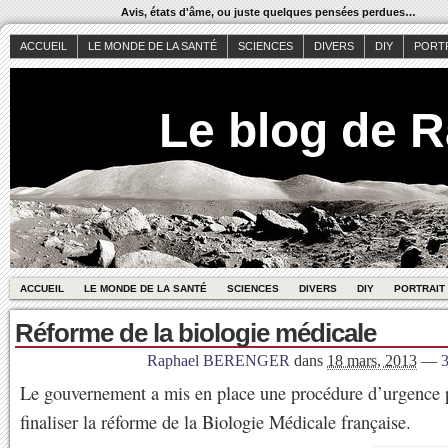
Avis, états d'âme, ou juste quelques pensées perdues…
ACCUEIL
LE MONDE DE LA SANTÉ
SCIENCES
DIVERS
DIY
PORT
Le blog de 
ACCUEIL
LE MONDE DE LA SANTÉ
SCIENCES
DIVERS
DIY
PORTRAIT
Réforme de la biologie médicale
Raphael BERENGER
dans
18 mars, 2013
—
Le gouvernement a mis en place une procédure d’urgence 
finaliser la réforme de la Biologie Médicale française.