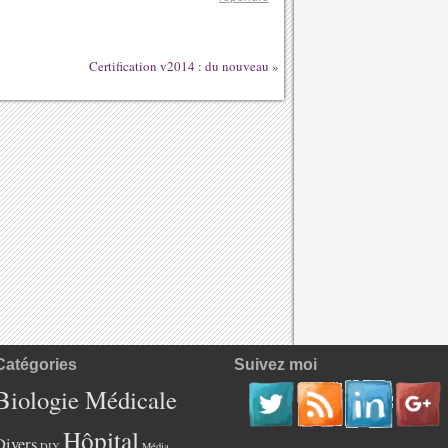
Certification v2014 : du nouveau
»
Catégories
Suivez moi
Biologie Médicale
Hôpital
Divers
DIY
Média