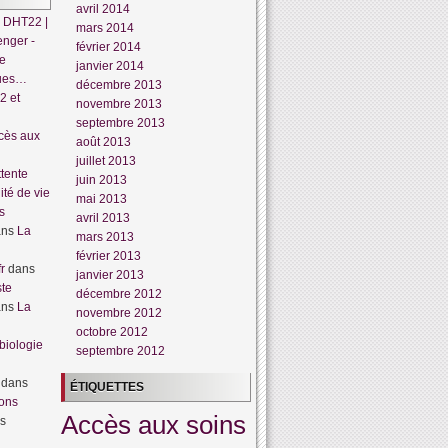
avril 2014
 DHT22 |
mars 2014
enger -
février 2014
te
janvier 2014
dues…
décembre 2013
2 et
novembre 2013
septembre 2013
cès aux
août 2013
juillet 2013
tente
juin 2013
lité de vie
mai 2013
s
avril 2013
ans
La
mars 2013
février 2013
r
dans
janvier 2013
ste
décembre 2012
ans
La
novembre 2012
octobre 2012
biologie
septembre 2012
dans
ÉTIQUETTES
ions
Accès aux soins
s