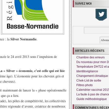
SUIVEZ MOI
Silver Normandie
nce : la
.
ARTICLES RÉCENTS
ancée le 24 avril 2013 sous l’impulsion de
Chambre des erreurs
Du nouveau pour mon 
Température DHT22 et a
a « Silver » économie, c’est celle qui est liée
Identitovigilance
ième âge). L’économie pour les cheveux gris et
Changement climatique 
Chek-List de sortie
de cheveux).
Filtres photo
agit maintenant de lancer la « phase opérationnelle
Calendrier vaccinal 201
La faute à pas de chanc
que ça a lieu.
Guide méthodologique
ade), les pôles de compétitivité, les collectivités
filière régionale d’avenir, créatrice de nombreux
COMMENTAIRES RÉCE