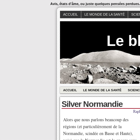
Avis, états d'âme, ou juste quelques pensées perdue
ACCUEIL
LE MONDE DE LA SANTÉ
SCIE
Le b
ACCUEIL
LE MONDE DE LA SANTÉ
SCIENC
Silver Normandie
Rap
Alors que nous parlons beaucoup des
régions (et particulièrement de la
Normandie, scindée en Basse et Haute),