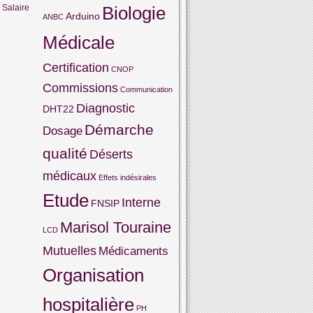
s
Salaire
Biologie
Arduino
ANBC
Médicale
Certification
CNOP
Commissions
Communication
Diagnostic
DHT22
Démarche
Dosage
qualité
Déserts
médicaux
Effets indésirales
Etude
Interne
FNSIP
Marisol Touraine
LCD
Mutuelles
Médicaments
Organisation
hospitalière
PH