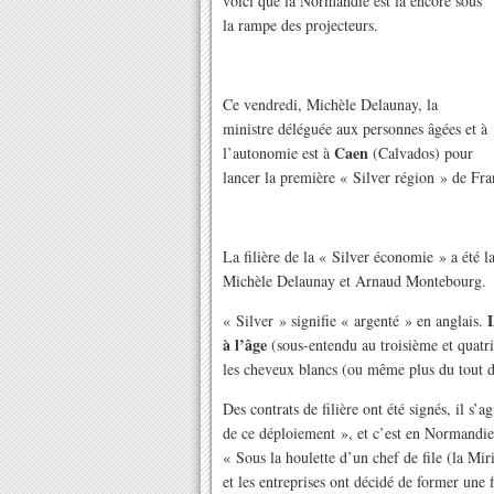
voici que la Normandie est la encore sous
la rampe des projecteurs.
Ce vendredi, Michèle Delaunay, la
ministre déléguée aux personnes âgées et à
Caen
l’autonomie est à
(Calvados) pour
lancer la première « Silver région » de Fra
La filière de la « Silver économie » a été l
Michèle Delaunay et Arnaud Montebourg.
L
« Silver » signifie « argenté » en anglais.
à l’âge
(sous-entendu au troisième et quatr
les cheveux blancs (ou même plus du tout 
Des contrats de filière ont été signés, il s’
de ce déploiement », et c’est en Normandie 
« Sous la houlette d’un chef de file (la Miri
et les entreprises ont décidé de former une 