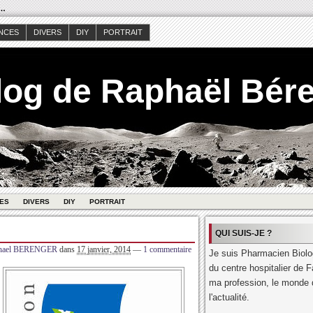
s…
NCES
DIVERS
DIY
PORTRAIT
log de Raphaël Bér
ES
DIVERS
DIY
PORTRAIT
QUI SUIS-JE ?
hael BERENGER
dans
17 janvier, 2014
—
1 commentaire
Je suis Pharmacien Biolog
du centre hospitalier de F
ma profession, le monde d
l'actualité.