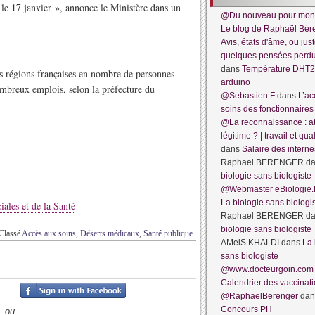
 le 17 janvier », annonce le Ministère dans un
@Du nouveau pour mon
Le blog de Raphaël Bér
Avis, états d'âme, ou jus
quelques pensées per
dans
Température DHT2
s régions françaises en nombre de personnes
arduino
nombreux emplois, selon la préfecture du
@Sebastien F
dans
L’ac
soins des fonctionnaires
@La reconnaissance : at
légitime ? | travail et qua
dans
Salaire des interne
Raphael BERENGER
d
biologie sans biologiste
@Webmaster eBiologie.f
La biologie sans biologi
ales et de la Santé
Raphael BERENGER
d
biologie sans biologiste
Classé
Accès aux soins
,
Déserts médicaux
,
Santé publique
AMelS KHALDI
dans
La 
sans biologiste
@www.docteurgoin.com
Calendrier des vaccinat
@RaphaelBerenger
dan
Concours PH
ou