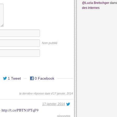
@Luzia Bretschger
dan
des internes
Non publié
1 Tweet
0 Facebook
la dernière réponse date d'17 janvier, 2014
17 janvier, 2014
–
http://t.co/PBTN1PTqF9
répondre