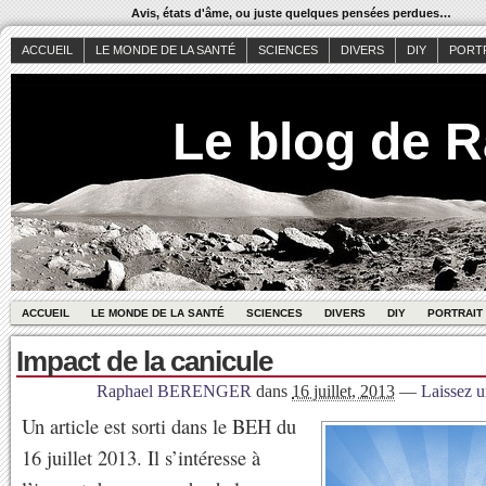
Avis, états d'âme, ou juste quelques pensées perdues…
ACCUEIL
LE MONDE DE LA SANTÉ
SCIENCES
DIVERS
DIY
PORT
Le blog de 
ACCUEIL
LE MONDE DE LA SANTÉ
SCIENCES
DIVERS
DIY
PORTRAIT
Impact de la canicule
Raphael BERENGER
dans
16 juillet, 2013
—
Laissez 
Un article est sorti dans le BEH du
16 juillet 2013. Il s’intéresse à