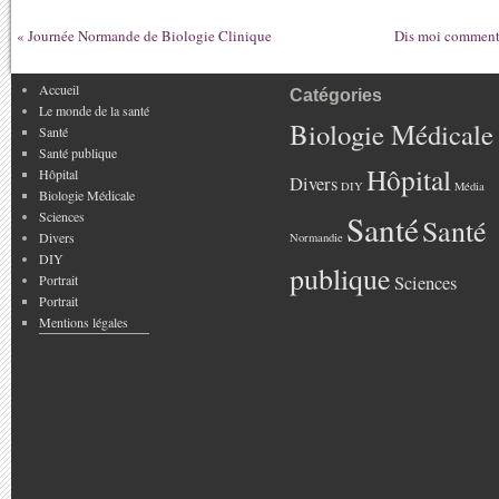
«
Journée Normande de Biologie Clinique
Dis moi comment 
Accueil
Catégories
Le monde de la santé
Biologie Médicale
Santé
Santé publique
Hôpital
Hôpital
Divers
DIY
Média
Biologie Médicale
Sciences
Santé
Santé
Divers
Normandie
DIY
publique
Portrait
Sciences
Portrait
Mentions légales