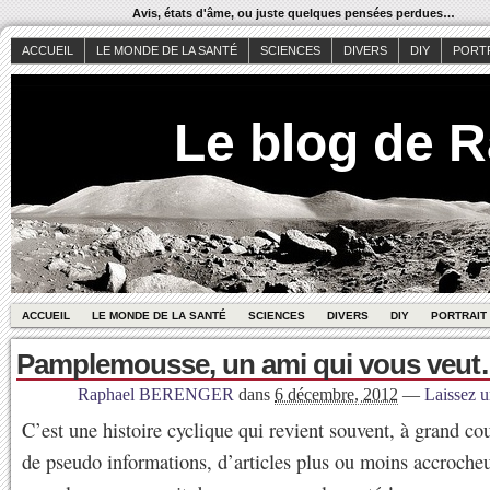
Avis, états d'âme, ou juste quelques pensées perdues…
ACCUEIL
LE MONDE DE LA SANTÉ
SCIENCES
DIVERS
DIY
PORT
Le blog de 
ACCUEIL
LE MONDE DE LA SANTÉ
SCIENCES
DIVERS
DIY
PORTRAIT
Pamplemousse, un ami qui vous veu
Raphael BERENGER
dans
6 décembre, 2012
—
Laissez 
C’est une histoire cyclique qui revient souvent, à grand c
de pseudo informations, d’articles plus ou moins accrocheu