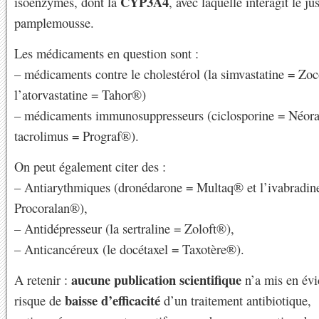
CYP3A4
isoenzymes, dont la
, avec laquelle interagit le ju
pamplemousse.
Les médicaments en question sont :
– médicaments contre le cholestérol (la simvastatine = Zo
l’atorvastatine = Tahor®)
– médicaments immunosuppresseurs (ciclosporine = Néor
tacrolimus = Prograf®).
On peut également citer des :
– Antiarythmiques (dronédarone = Multaq® et l’ivabradin
Procoralan®),
– Antidépresseur (la sertraline = Zoloft®),
– Anticancéreux (le docétaxel = Taxotère®).
aucune publication scientifique
A retenir :
n’a mis en évi
baisse d’efficacité
risque de
d’un traitement antibiotique,