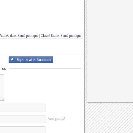
Publiée dans
Santé publique
|
Classé
Etude
,
Santé publique
ou
Non publié