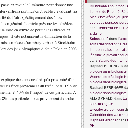
 passe en revue la littérature pour donner une
Du nouveau pour mon D
nterventions
évaluant les
pertinentes et publiée
Le blog de Raphaël Bér
ité de l’air
, spécifiquement dus à des
Avis, états d'âme, ou jus
quelques pensées per
afic en général. L’article présente les bénéfices
dans
Température DHT2
de la mise en œuvre de politiques efficaces en
arduino
iques. Il cite notamment la diminution de la
Sebastien F
dans
L’accè
la mise en place d’un péage Urbain à Stockholm
soins des fonctionnaires
 lors des jeux olympiques d’été à Pékin en 2008.
La reconnaissance : atte
légitime ? | travail et qua
dans
Salaire des interne
Raphael BERENGER
d
biologie sans biologiste
Webmaster eBiologie.fr
 explique dans un encadré qu’à proximité d’un
biologie sans biologiste
icules fines proviennent du trafic local, 15% de
Raphael BERENGER
d
isienne, et 40% de l’import de ces particules. A
biologie sans biologiste
es 8% des particules fines proviennent du trafic
AMelS KHALDI
dans
La 
sans biologiste
www.docteurgoin.com
d
Calendrier des vaccinat
RaphaelBerenger
dans
PH