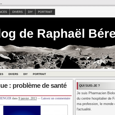
s…
NCES
DIVERS
DIY
PORTRAIT
log de Raphaël Bér
ES
DIVERS
DIY
PORTRAIT
ue : problème de santé
QUI SUIS-JE ?
Je suis Pharmacien Biolog
ERENGER
dans
9 janvier, 2013
—
Laissez un commentaire
du centre hospitalier de F
ma profession, le monde d
l'actualité.