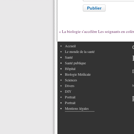
internet
«
La biologie s’accélère
Les soignants en col
Accueil
Le monde de la santé
Santé
Santé publique
Hôpital
Biologie Médicale
Sciences
Divers
N
DIY
Portrait
Portrait
Mentions légales