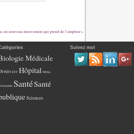
ère, un nouveau mouvement qui prend de l’ampleur
»
Catégories
Suivez moi
Biologie Médicale
Hôpital
Divers
DIY
Média
Santé
Santé
ormandie
publique
Sciences