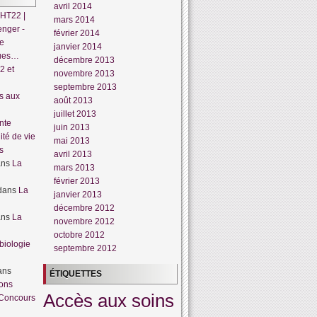
avril 2014
HT22 |
mars 2014
enger -
février 2014
te
janvier 2014
dues…
décembre 2013
2 et
novembre 2013
septembre 2013
s aux
août 2013
juillet 2013
nte
juin 2013
lité de vie
mai 2013
s
avril 2013
ans
La
mars 2013
février 2013
dans
La
janvier 2013
décembre 2012
ans
La
novembre 2012
octobre 2012
biologie
septembre 2012
ans
ÉTIQUETTES
ions
Accès aux soins
Concours