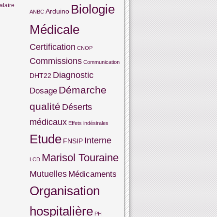
alaire
Biologie
Arduino
ANBC
Médicale
Certification
CNOP
Commissions
Communication
Diagnostic
DHT22
Démarche
Dosage
qualité
Déserts
médicaux
Effets indésirales
Etude
Interne
FNSIP
Marisol Touraine
LCD
Mutuelles
Médicaments
Organisation
hospitalière
PH