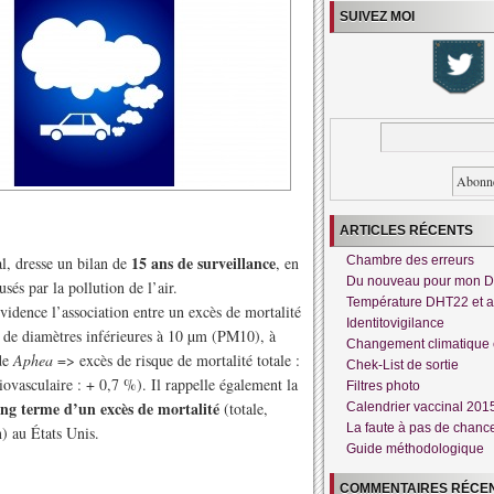
SUIVEZ MOI
ARTICLES RÉCENTS
15 ans de surveillance
al, dresse un bilan de
, en
Chambre des erreurs
Du nouveau pour mon 
usés par la pollution de l’air.
Température DHT22 et a
évidence l’association entre un excès de mortalité
Identitovigilance
 de diamètres inférieures à 10 µm (PM10), à
Changement climatique 
ude
Aphea
=> excès de risque de mortalité totale :
Chek-List de sortie
iovasculaire : + 0,7 %). Il rappelle également la
Filtres photo
ong terme d’un excès de mortalité
(totale,
Calendrier vaccinal 201
La faute à pas de chanc
) au États Unis.
Guide méthodologique
COMMENTAIRES RÉCE